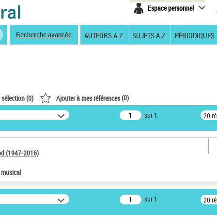
Espace personnel
Recherche avancée
AUTEURS A-Z
SUJETS A-Z
PÉRIODIQUES
(
0
)
 sélection (
0
)
Ajouter à mes références
sur 1
20 r
od (1947-2016)
e musical
sur 1
20 r