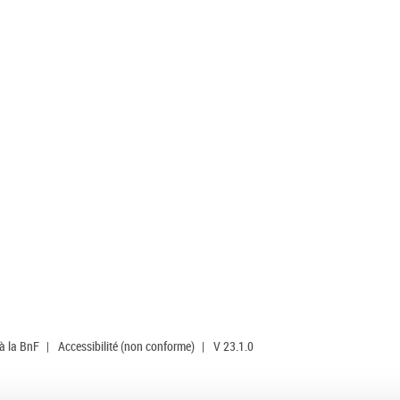
 à la BnF
|
Accessibilité (non conforme)
|
V 23.1.0