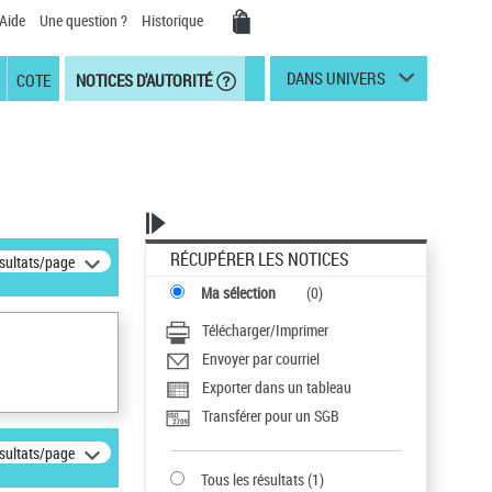
Aide
Une question ?
Historique
DANS UNIVERS
COTE
NOTICES D'AUTORITÉ
RÉCUPÉRER LES NOTICES
ésultats/page
Ma sélection
(
0
)
Télécharger/Imprimer
Envoyer par courriel
Exporter dans un tableau
Transférer pour un SGB
ésultats/page
Tous les résultats
(
1
)