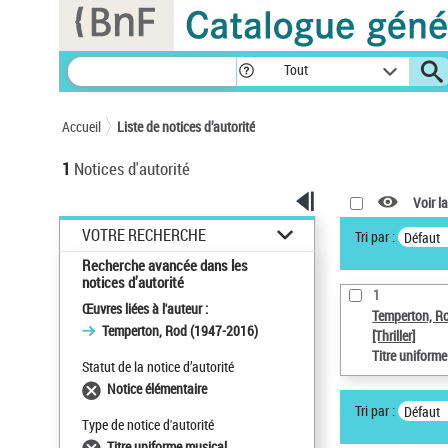
Panneau de gestion des cookies
Tout
Accueil
Liste de notices d’autorité
1
Notices d'autorité
Voir la
VOTRE RECHERCHE
Tri par :
Défaut
Recherche avancée dans les
notices d’autorité
1
Œuvres liées à l'auteur :
Temperton, R
Temperton, Rod (1947-2016)
[Thriller]
Titre uniform
Statut de la notice d’autorité
Notice élémentaire
Tri par :
Défaut
Type de notice d'autorité
Titre uniforme musical