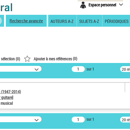
Espace personnel
Recherche avancée
AUTEURS A-Z
SUJETS A-Z
PÉRIODIQUES
(
0
)
 sélection (
0
)
Ajouter à mes références
sur 1
20 r
a (1947-2014)
 guitare]
e musical
sur 1
20 r