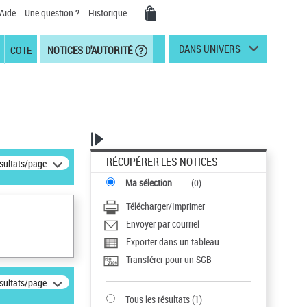
Aide
Une question ?
Historique
DANS UNIVERS
COTE
NOTICES D'AUTORITÉ
RÉCUPÉRER LES NOTICES
ésultats/page
Ma sélection
(
0
)
Télécharger/Imprimer
Envoyer par courriel
Exporter dans un tableau
Transférer pour un SGB
ésultats/page
Tous les résultats
(
1
)