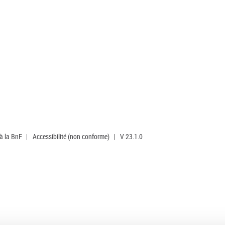
 à la BnF
|
Accessibilité (non conforme)
|
V 23.1.0