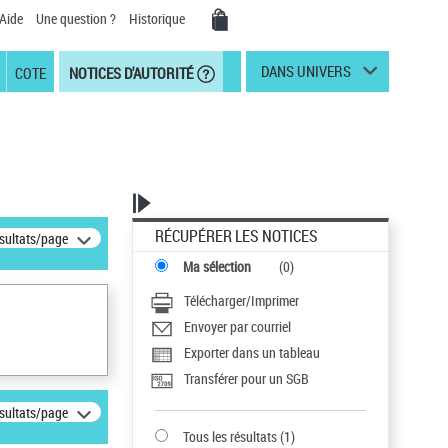
Aide
Une question ?
Historique
DANS UNIVERS
COTE
NOTICES D'AUTORITÉ
RÉCUPÉRER LES NOTICES
ésultats/page
Ma sélection
(
0
)
Télécharger/Imprimer
Envoyer par courriel
Exporter dans un tableau
Transférer pour un SGB
ésultats/page
Tous les résultats
(
1
)