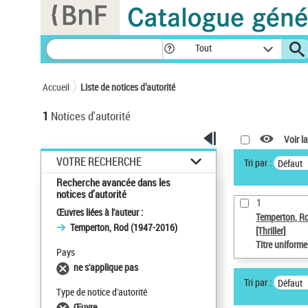
Panneau de gestion des cookies
Tout
Accueil
Liste de notices d’autorité
1
Notices d'autorité
Voir la
VOTRE RECHERCHE
Tri par :
Défaut
Recherche avancée dans les
notices d’autorité
1
Œuvres liées à l'auteur :
Temperton, R
Temperton, Rod (1947-2016)
[Thriller]
Titre uniform
Pays
ne s'applique pas
Tri par :
Défaut
Type de notice d'autorité
Œuvre