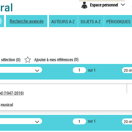
Espace personnel
Recherche avancée
AUTEURS A-Z
SUJETS A-Z
PÉRIODIQUES
(
0
)
 sélection (
0
)
Ajouter à mes références
sur 1
20 r
od (1947-2016)
e musical
sur 1
20 r