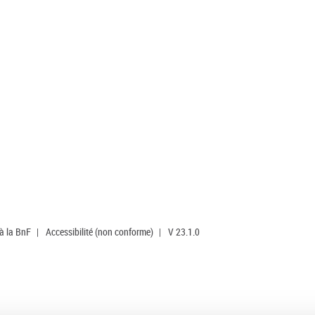
 à la BnF
|
Accessibilité (non conforme)
|
V 23.1.0