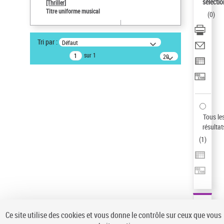
sélectio
[Thriller]
Pays
Titre uniforme musical
(
0
)
ne s'applique pas
Sauvegarder votre recherche
Tri par :
Défaut
AFFINER
sur 1
20
résultats/page
Type de notice d'autorité
Œuvre
(1)
Titre uniforme musical
(1)
Statut de la notice d’autorité
Tous le
résultat
Pays
(
1
)
Auteur d’œuvre
Ce site utilise des cookies et vous donne le contrôle sur ceux que vous