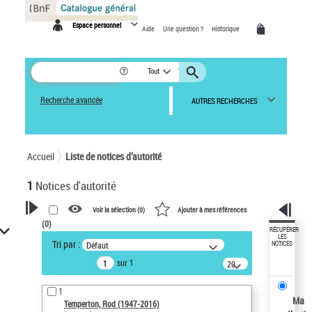
Panneau de gestion des cookies
Espace personnel
Aide
Une question ?
Historique
Tout
Recherche avancée
AUTRES RECHERCHES
Accueil
Liste de notices d’autorité
1
Notices d'autorité
Voir la sélection (
0
)
Ajouter à mes références
(
0
)
VOTRE RECHERCHE
RÉCUPÉRER
LES
Tri par :
Défaut
NOTICES
Recherche avancée dans les
sur 1
notices d’autorité
20
résultats/page
Œuvres liées à l'auteur :
1
Temperton, Rod (1947-2016)
Ma
Temperton, Rod (1947-2016)