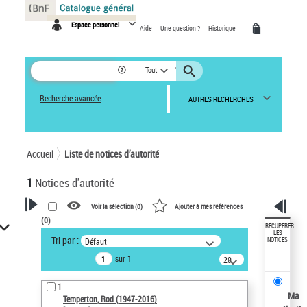
Panneau de gestion des cookies
Espace personnel
Aide
Une question ?
Historique
Tout
Recherche avancée
AUTRES RECHERCHES
Accueil
Liste de notices d’autorité
1
Notices d'autorité
Voir la sélection (
0
)
Ajouter à mes références
(
0
)
VOTRE RECHERCHE
RÉCUPÉRER
LES
Tri par :
Défaut
NOTICES
Recherche avancée dans les
sur 1
notices d’autorité
20
résultats/page
Œuvres liées à l'auteur :
1
Temperton, Rod (1947-2016)
Ma
Temperton, Rod (1947-2016)