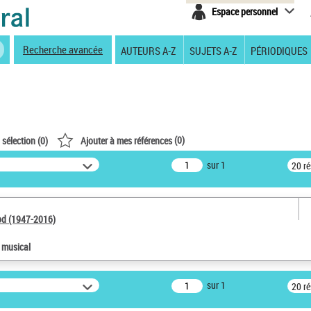
Espace personnel
Recherche avancée
AUTEURS A-Z
SUJETS A-Z
PÉRIODIQUES
(
0
)
 sélection (
0
)
Ajouter à mes références
sur 1
20 r
od (1947-2016)
e musical
sur 1
20 r