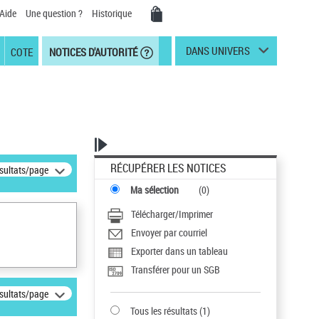
Aide
Une question ?
Historique
DANS UNIVERS
COTE
NOTICES D'AUTORITÉ
RÉCUPÉRER LES NOTICES
ésultats/page
Ma sélection
(
0
)
Télécharger/Imprimer
Envoyer par courriel
Exporter dans un tableau
Transférer pour un SGB
ésultats/page
Tous les résultats
(
1
)