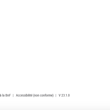
 à la BnF
|
Accessibilité (non conforme)
|
V 23.1.0