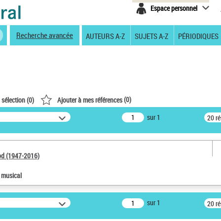
Espace personnel
Recherche avancée
AUTEURS A-Z
SUJETS A-Z
PÉRIODIQUES
(
0
)
 sélection (
0
)
Ajouter à mes références
sur 1
20 r
od (1947-2016)
e musical
sur 1
20 r