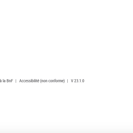
 à la BnF
|
Accessibilité (non conforme)
|
V 23.1.0