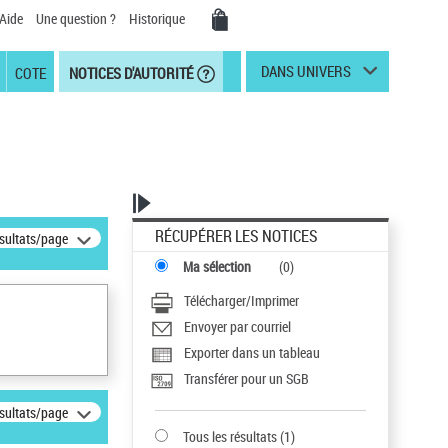
Aide
Une question ?
Historique
DANS UNIVERS
COTE
NOTICES D'AUTORITÉ
RÉCUPÉRER LES NOTICES
ésultats/page
Ma sélection
(
0
)
Télécharger/Imprimer
Envoyer par courriel
Exporter dans un tableau
Transférer pour un SGB
ésultats/page
Tous les résultats
(
1
)