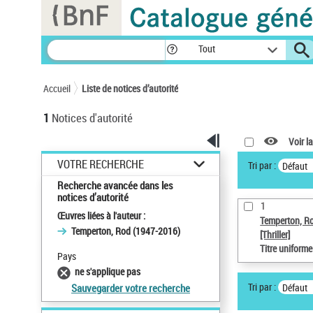
Panneau de gestion des cookies
Tout
Accueil
Liste de notices d’autorité
1
Notices d'autorité
Voir la
VOTRE RECHERCHE
Tri par :
Défaut
Recherche avancée dans les
notices d’autorité
1
Œuvres liées à l'auteur :
Temperton, R
Temperton, Rod (1947-2016)
[Thriller]
Titre uniform
Pays
ne s'applique pas
Tri par :
Défaut
Sauvegarder votre recherche