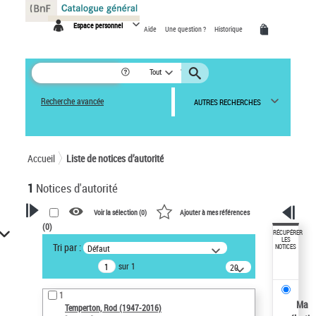
Panneau de gestion des cookies
Espace personnel
Aide
Une question ?
Historique
Tout
Recherche avancée
AUTRES RECHERCHES
Accueil
Liste de notices d’autorité
1
Notices d'autorité
Voir la sélection (
0
)
Ajouter à mes références
(
0
)
VOTRE RECHERCHE
RÉCUPÉRER
LES
Tri par :
Défaut
NOTICES
Recherche avancée dans les
sur 1
notices d’autorité
20
résultats/page
Œuvres liées à l'auteur :
1
Temperton, Rod (1947-2016)
Ma
Temperton, Rod (1947-2016)