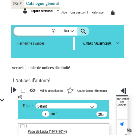
Panneau de gestion des cookies
Espace personnel
Aide
Une question ?
Historique
Tout
Recherche avancée
AUTRES RECHERCHES
Accueil
Liste de notices d’autorité
1
Notices d'autorité
Voir la sélection (
0
)
Ajouter à mes références
(
0
)
VOTRE RECHERCHE
RÉCUPÉRER
LES
Tri par :
Défaut
NOTICES
Recherche avancée dans les
sur 1
notices d’autorité
20
résultats/page
Œuvres liées à l'auteur :
1
Paco de Lucía (1947-2014)
Ma
Paco de Lucía (1947-2014)