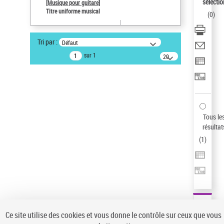
sélectio
[Musique pour guitare]
Pays
Titre uniforme musical
(
0
)
ne s'applique pas
Auteur d’œuvre
Tri par :
Défaut
Paco de Lucía (1947-2014)
sur 1
20
Sauvegarder votre recherche
résultats/page
AFFINER
Type de notice d'autorité
Œuvre
(1)
Tous le
Titre uniforme musical
(1)
résultat
(
1
)
Statut de la notice d’autorité
Pays
Auteur d’œuvre
Ce site utilise des cookies et vous donne le contrôle sur ceux que vous