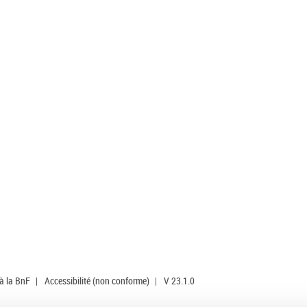
 à la BnF
|
Accessibilité (non conforme)
|
V 23.1.0