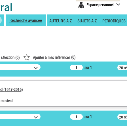
Espace personnel
Recherche avancée
AUTEURS A-Z
SUJETS A-Z
PÉRIODIQUES
(
0
)
 sélection (
0
)
Ajouter à mes références
sur 1
20 r
od (1947-2016)
e musical
sur 1
20 r