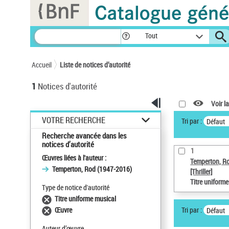
Panneau de gestion des cookies
Tout
Accueil
Liste de notices d’autorité
1
Notices d'autorité
Voir la
VOTRE RECHERCHE
Tri par :
Défaut
Recherche avancée dans les
notices d’autorité
1
Œuvres liées à l'auteur :
Temperton, R
Temperton, Rod (1947-2016)
[Thriller]
Titre uniform
Type de notice d'autorité
Titre uniforme musical
Tri par :
Œuvre
Défaut
Auteur d’œuvre