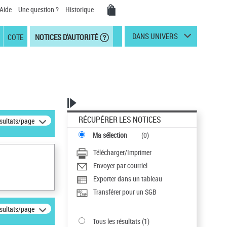
Aide
Une question ?
Historique
DANS UNIVERS
COTE
NOTICES D'AUTORITÉ
RÉCUPÉRER LES NOTICES
ésultats/page
Ma sélection
(
0
)
Télécharger/Imprimer
Envoyer par courriel
Exporter dans un tableau
Transférer pour un SGB
ésultats/page
Tous les résultats
(
1
)