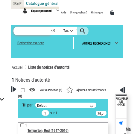
Panneau de gestion des cookies
Espace personnel
Aide
Une question ?
Historique
Tout
Recherche avancée
AUTRES RECHERCHES
Accueil
Liste de notices d’autorité
1
Notices d'autorité
Voir la sélection (
0
)
Ajouter à mes références
(
0
)
VOTRE RECHERCHE
RÉCUPÉRER
LES
Tri par :
Défaut
NOTICES
Recherche avancée dans les
sur 1
notices d’autorité
20
résultats/page
Œuvres liées à l'auteur :
1
Temperton, Rod (1947-2016)
Ma
Temperton, Rod (1947-2016)