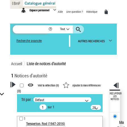
Panneau de gestion des cookies
Espace personnel
Aide
Une question ?
Historique
Tout
Recherche avancée
AUTRES RECHERCHES
Accueil
Liste de notices d’autorité
1
Notices d'autorité
Voir la sélection (
0
)
Ajouter à mes références
(
0
)
VOTRE RECHERCHE
RÉCUPÉRER
LES
Tri par :
Défaut
NOTICES
Recherche avancée dans les
sur 1
notices d’autorité
20
résultats/page
Œuvres liées à l'auteur :
1
Temperton, Rod (1947-2016)
Ma
Temperton, Rod (1947-2016)