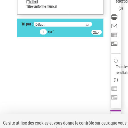
sélectio
[Thriller]
Pays
Titre uniforme musical
(
0
)
ne s'applique pas
Auteur d’œuvre
Tri par :
Défaut
Temperton, Rod (1947-2016)
sur 1
20
résultats/page
Type de notice d'autorité
Œuvre
Sauvegarder votre recherche
AFFINER
Tous le
Type de notice d'autorité
résultat
(
1
)
Œuvre
(1)
Titre uniforme musical
(1)
Statut de la notice d’autorité
Pays
Auteur d’œuvre
Ce site utilise des cookies et vous donne le contrôle sur ceux que vous