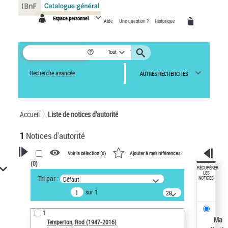
Panneau de gestion des cookies
Espace personnel
Aide
Une question ?
Historique
Tout
Recherche avancée
AUTRES RECHERCHES
Accueil
Liste de notices d’autorité
1
Notices d'autorité
Voir la sélection (
0
)
Ajouter à mes références
(
0
)
VOTRE RECHERCHE
RÉCUPÉRER
LES
Tri par :
Défaut
NOTICES
Recherche avancée dans les
sur 1
notices d’autorité
20
résultats/page
Œuvres liées à l'auteur :
1
Temperton, Rod (1947-2016)
Ma
Temperton, Rod (1947-2016)