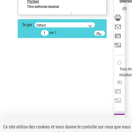
sélectio
[Thriller]
Auteur d’œuvre
Titre uniforme musical
(
0
)
Temperton, Rod (1947-2016)
Sauvegarder votre recherche
Tri par :
Défaut
AFFINER
sur 1
20
résultats/page
Type de notice d'autorité
Œuvre
(1)
Titre uniforme musical
(1)
Statut de la notice d’autorité
Tous le
résultat
Pays
(
1
)
Auteur d’œuvre
Ce site utilise des cookies et vous donne le contrôle sur ceux que vous