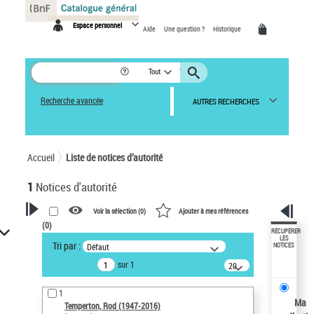
Panneau de gestion des cookies
Espace personnel
Aide
Une question ?
Historique
Tout
Recherche avancée
AUTRES RECHERCHES
Accueil
Liste de notices d’autorité
1
Notices d'autorité
Voir la sélection (
0
)
Ajouter à mes références
(
0
)
VOTRE RECHERCHE
RÉCUPÉRER
LES
Tri par :
Défaut
NOTICES
Recherche avancée dans les
sur 1
notices d’autorité
20
résultats/page
Œuvres liées à l'auteur :
1
Temperton, Rod (1947-2016)
Ma
Temperton, Rod (1947-2016)