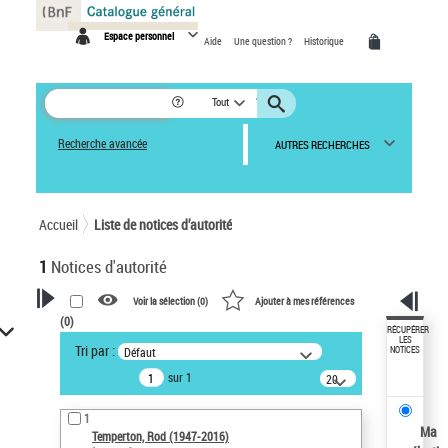
Panneau de gestion des cookies
Espace personnel
Aide
Une question ?
Historique
Tout
Recherche avancée
AUTRES RECHERCHES
Accueil
Liste de notices d’autorité
1
Notices d'autorité
Voir la sélection (
0
)
Ajouter à mes références
(
0
)
VOTRE RECHERCHE
RÉCUPÉRER
LES
Tri par :
Défaut
NOTICES
Recherche avancée dans les
sur 1
notices d’autorité
20
résultats/page
Œuvres liées à l'auteur :
1
Temperton, Rod (1947-2016)
Ma
Temperton, Rod (1947-2016)