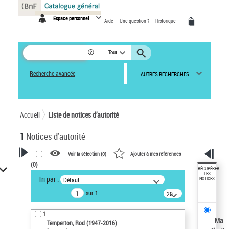
Panneau de gestion des cookies
Espace personnel
Aide
Une question ?
Historique
Tout
Recherche avancée
AUTRES RECHERCHES
Accueil
Liste de notices d’autorité
1
Notices d'autorité
Voir la sélection (
0
)
Ajouter à mes références
(
0
)
VOTRE RECHERCHE
RÉCUPÉRER
LES
Tri par :
Défaut
NOTICES
Recherche avancée dans les
sur 1
notices d’autorité
20
résultats/page
Œuvres liées à l'auteur :
1
Temperton, Rod (1947-2016)
Ma
Temperton, Rod (1947-2016)