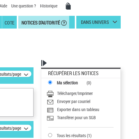
Aide
Une question ?
Historique
DANS UNIVERS
COTE
NOTICES D'AUTORITÉ
RÉCUPÉRER LES NOTICES
ésultats/page
Ma sélection
(
0
)
Télécharger/Imprimer
Envoyer par courriel
Exporter dans un tableau
Transférer pour un SGB
ésultats/page
Tous les résultats
(
1
)