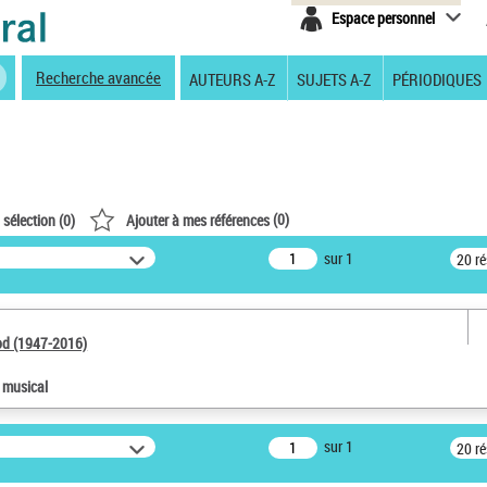
Espace personnel
Recherche avancée
AUTEURS A-Z
SUJETS A-Z
PÉRIODIQUES
(
0
)
 sélection (
0
)
Ajouter à mes références
sur 1
20 r
od (1947-2016)
e musical
sur 1
20 r