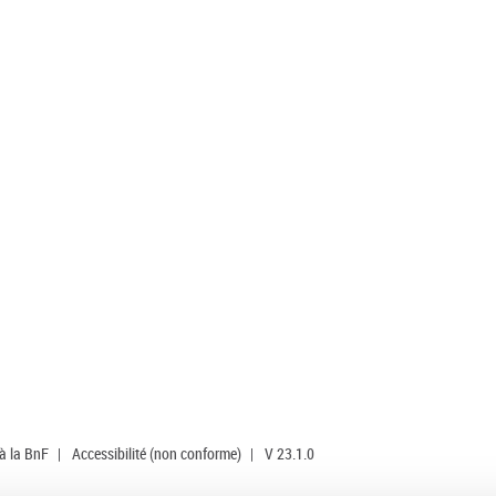
 à la BnF
|
Accessibilité (non conforme)
|
V 23.1.0