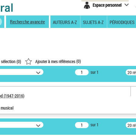
Espace personnel
Recherche avancée
AUTEURS A-Z
SUJETS A-Z
PÉRIODIQUES
(
0
)
 sélection (
0
)
Ajouter à mes références
sur 1
20 r
od (1947-2016)
e musical
sur 1
20 r