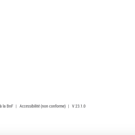
 à la BnF
|
Accessibilité (non conforme)
|
V 23.1.0