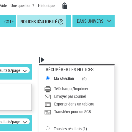
Aide
Une question ?
Historique
DANS UNIVERS
COTE
NOTICES D'AUTORITÉ
RÉCUPÉRER LES NOTICES
ésultats/page
Ma sélection
(
0
)
Télécharger/Imprimer
Envoyer par courriel
Exporter dans un tableau
Transférer pour un SGB
ésultats/page
Tous les résultats
(
1
)