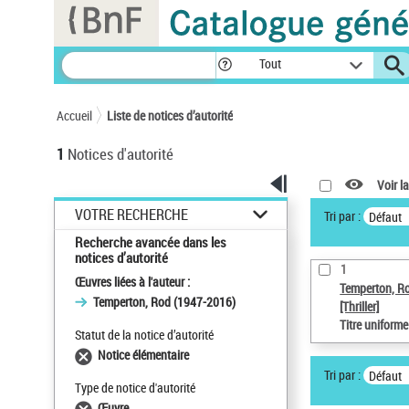
Panneau de gestion des cookies
Tout
Accueil
Liste de notices d’autorité
1
Notices d'autorité
Voir la
VOTRE RECHERCHE
Tri par :
Défaut
Recherche avancée dans les
notices d’autorité
1
Œuvres liées à l'auteur :
Temperton, R
Temperton, Rod (1947-2016)
[Thriller]
Titre uniform
Statut de la notice d’autorité
Notice élémentaire
Tri par :
Défaut
Type de notice d'autorité
Œuvre