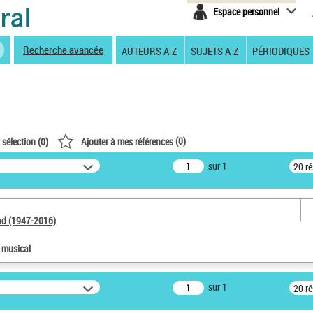
Espace personnel
Recherche avancée
AUTEURS A-Z
SUJETS A-Z
PÉRIODIQUES
(
0
)
 sélection (
0
)
Ajouter à mes références
sur 1
20 r
od (1947-2016)
e musical
sur 1
20 r