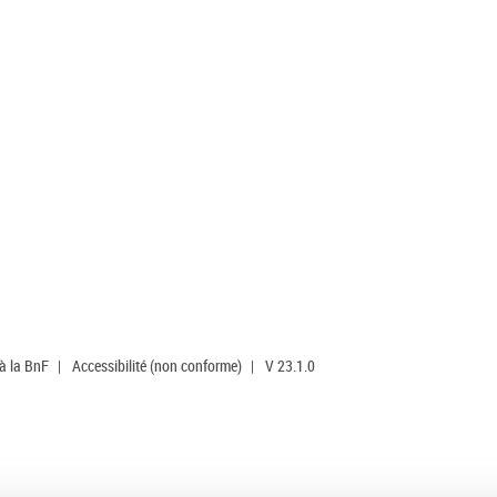
 à la BnF
|
Accessibilité (non conforme)
|
V 23.1.0