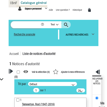
Panneau de gestion des cookies
Espace personnel
Aide
Une question ?
Historique
Tout
Recherche avancée
AUTRES RECHERCHES
Accueil
Liste de notices d’autorité
1
Notices d'autorité
Voir la sélection (
0
)
Ajouter à mes références
(
0
)
VOTRE RECHERCHE
RÉCUPÉRER
LES
Tri par :
Défaut
NOTICES
Recherche avancée dans les
sur 1
notices d’autorité
20
résultats/page
Œuvres liées à l'auteur :
1
Temperton, Rod (1947-2016)
Ma
Temperton, Rod (1947-2016)