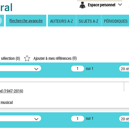
Espace personnel
Recherche avancée
AUTEURS A-Z
SUJETS A-Z
PÉRIODIQUES
(
0
)
 sélection (
0
)
Ajouter à mes références
sur 1
20 r
od (1947-2016)
e musical
sur 1
20 r