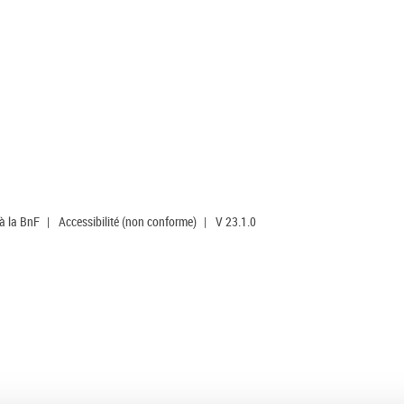
 à la BnF
|
Accessibilité (non conforme)
|
V 23.1.0