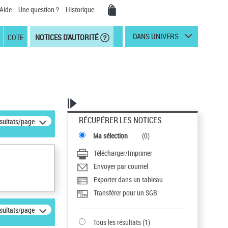
Aide
Une question ?
Historique
DANS UNIVERS
COTE
NOTICES D'AUTORITÉ
RÉCUPÉRER LES NOTICES
ésultats/page
Ma sélection
(
0
)
Télécharger/Imprimer
Envoyer par courriel
Exporter dans un tableau
Transférer pour un SGB
ésultats/page
Tous les résultats
(
1
)