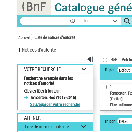
Panneau de gestion des cookies
Tout
Accueil
Liste de notices d’autorité
1
Notices d'autorité
Voir la
VOTRE RECHERCHE
Tri par :
Défaut
Recherche avancée dans les
notices d’autorité
1
Œuvres liées à l'auteur :
Temperton, R
Temperton, Rod (1947-2016)
[Thriller]
Sauvegarder votre recherche
Titre uniform
AFFINER
Tri par :
Défaut
Type de notice d'autorité