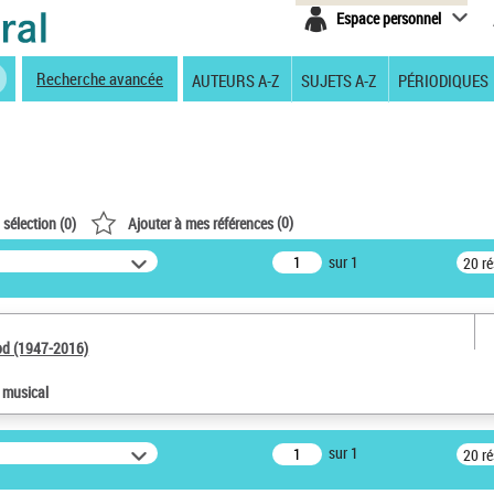
Espace personnel
Recherche avancée
AUTEURS A-Z
SUJETS A-Z
PÉRIODIQUES
(
0
)
 sélection (
0
)
Ajouter à mes références
sur 1
20 r
od (1947-2016)
e musical
sur 1
20 r