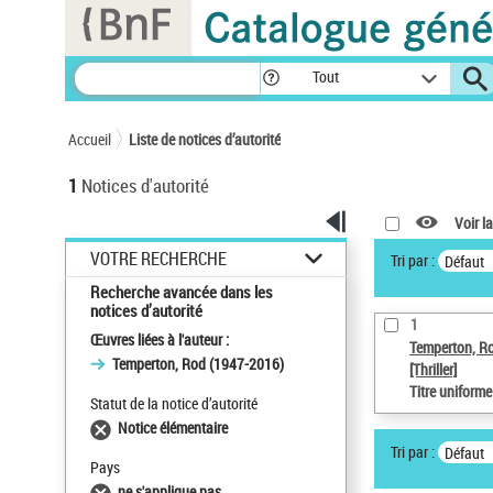
Panneau de gestion des cookies
Tout
Accueil
Liste de notices d’autorité
1
Notices d'autorité
Voir la
VOTRE RECHERCHE
Tri par :
Défaut
Recherche avancée dans les
notices d’autorité
1
Œuvres liées à l'auteur :
Temperton, R
Temperton, Rod (1947-2016)
[Thriller]
Titre uniform
Statut de la notice d’autorité
Notice élémentaire
Tri par :
Défaut
Pays
ne s'applique pas