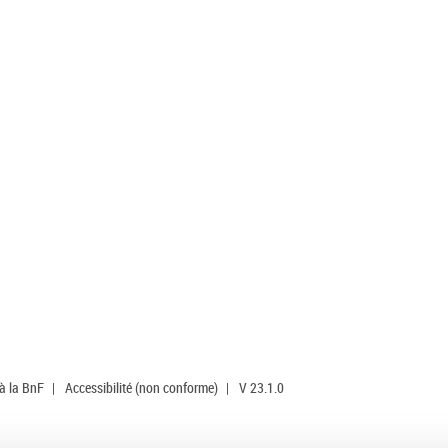
 à la BnF
|
Accessibilité (non conforme)
|
V 23.1.0