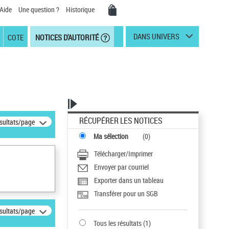
Aide
Une question ?
Historique
DANS UNIVERS
COTE
NOTICES D'AUTORITÉ
RÉCUPÉRER LES NOTICES
ésultats/page
Ma sélection
(
0
)
Télécharger/Imprimer
Envoyer par courriel
Exporter dans un tableau
Transférer pour un SGB
ésultats/page
Tous les résultats
(
1
)