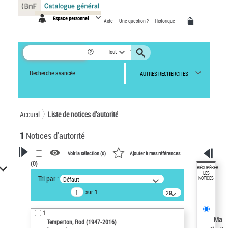
Panneau de gestion des cookies
Espace personnel
Aide
Une question ?
Historique
Tout
Recherche avancée
AUTRES RECHERCHES
Accueil
Liste de notices d’autorité
1
Notices d'autorité
Voir la sélection (
0
)
Ajouter à mes références
(
0
)
VOTRE RECHERCHE
RÉCUPÉRER
LES
Tri par :
Défaut
NOTICES
Recherche avancée dans les
sur 1
notices d’autorité
20
résultats/page
Œuvres liées à l'auteur :
1
Temperton, Rod (1947-2016)
Ma
Temperton, Rod (1947-2016)