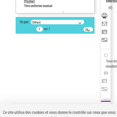
sélectio
[Thriller]
Pays
Titre uniforme musical
(
0
)
ne s'applique pas
Sauvegarder votre recherche
Tri par :
Défaut
AFFINER
sur 1
20
résultats/page
Type de notice d'autorité
Œuvre
(1)
Titre uniforme musical
(1)
Statut de la notice d’autorité
Tous le
résultat
Pays
(
1
)
Auteur d’œuvre
Ce site utilise des cookies et vous donne le contrôle sur ceux que vous