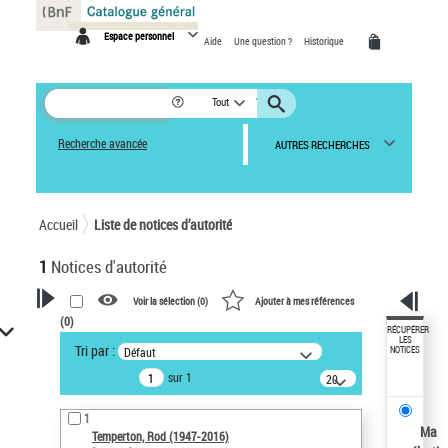
Panneau de gestion des cookies
Espace personnel
Aide
Une question ?
Historique
Tout
Recherche avancée
AUTRES RECHERCHES
Accueil
Liste de notices d’autorité
1
Notices d'autorité
Voir la sélection (
0
)
Ajouter à mes références
(
0
)
VOTRE RECHERCHE
RÉCUPÉRER
LES
Tri par :
Défaut
NOTICES
Recherche avancée dans les
sur 1
notices d’autorité
20
résultats/page
Œuvres liées à l'auteur :
1
Temperton, Rod (1947-2016)
Ma
Temperton, Rod (1947-2016)