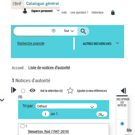
Panneau de gestion des cookies
Espace personnel
Aide
Une question ?
Historique
Tout
Recherche avancée
AUTRES RECHERCHES
Accueil
Liste de notices d’autorité
1
Notices d'autorité
Voir la sélection (
0
)
Ajouter à mes références
(
0
)
VOTRE RECHERCHE
RÉCUPÉRER
LES
Tri par :
Défaut
NOTICES
Recherche avancée dans les
sur 1
notices d’autorité
20
résultats/page
Œuvres liées à l'auteur :
1
Temperton, Rod (1947-2016)
Ma
Temperton, Rod (1947-2016)