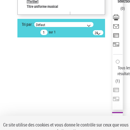
sélectio
[Thriller]
Pays
Titre uniforme musical
(
0
)
ne s'applique pas
Sauvegarder votre recherche
Tri par :
Défaut
AFFINER
sur 1
20
résultats/page
Type de notice d'autorité
Œuvre
(1)
Titre uniforme musical
(1)
Statut de la notice d’autorité
Tous le
résultat
Pays
(
1
)
Auteur d’œuvre
Ce site utilise des cookies et vous donne le contrôle sur ceux que vous