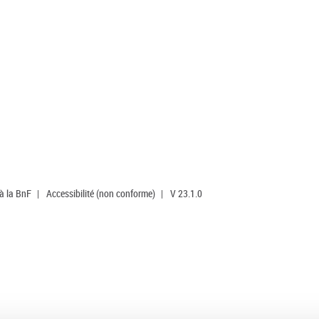
 à la BnF
|
Accessibilité (non conforme)
|
V 23.1.0