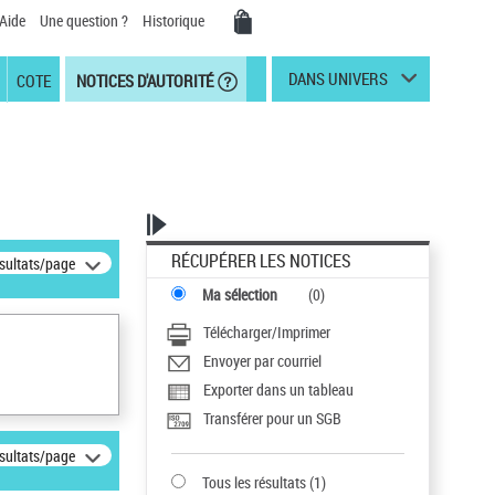
Aide
Une question ?
Historique
DANS UNIVERS
COTE
NOTICES D'AUTORITÉ
RÉCUPÉRER LES NOTICES
ésultats/page
Ma sélection
(
0
)
Télécharger/Imprimer
Envoyer par courriel
Exporter dans un tableau
Transférer pour un SGB
ésultats/page
Tous les résultats
(
1
)