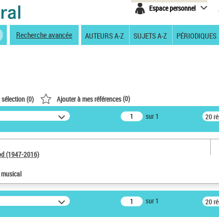
Espace personnel
Recherche avancée
AUTEURS A-Z
SUJETS A-Z
PÉRIODIQUES
(
0
)
 sélection (
0
)
Ajouter à mes références
sur 1
20 r
od (1947-2016)
e musical
sur 1
20 r