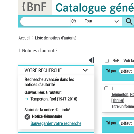
Panneau de gestion des cookies
Tout
Accueil
Liste de notices d’autorité
1
Notices d'autorité
Voir la
VOTRE RECHERCHE
Tri par :
Défaut
Recherche avancée dans les
notices d’autorité
1
Œuvres liées à l'auteur :
Temperton, R
Temperton, Rod (1947-2016)
[Thriller]
Titre uniform
Statut de la notice d’autorité
Notice élémentaire
Tri par :
Défaut
Sauvegarder votre recherche