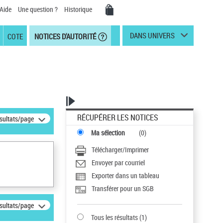
Aide
Une question ?
Historique
DANS UNIVERS
COTE
NOTICES D'AUTORITÉ
RÉCUPÉRER LES NOTICES
ésultats/page
Ma sélection
(
0
)
Télécharger/Imprimer
Envoyer par courriel
Exporter dans un tableau
Transférer pour un SGB
ésultats/page
Tous les résultats
(
1
)