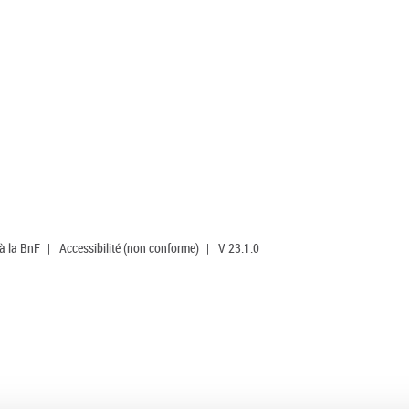
 à la BnF
|
Accessibilité (non conforme)
|
V 23.1.0