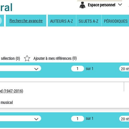
Espace personnel
Recherche avancée
AUTEURS A-Z
SUJETS A-Z
PÉRIODIQUES
(
0
)
 sélection (
0
)
Ajouter à mes références
sur 1
20 r
od (1947-2016)
e musical
sur 1
20 r