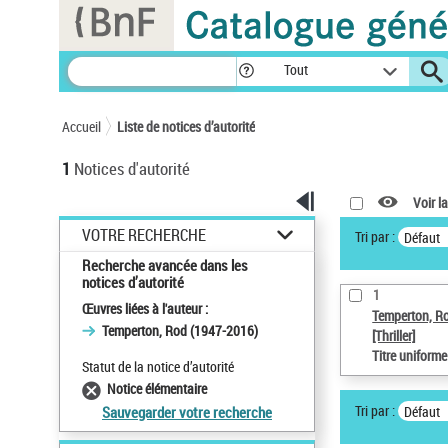
Panneau de gestion des cookies
Tout
Accueil
Liste de notices d’autorité
1
Notices d'autorité
Voir la
VOTRE RECHERCHE
Tri par :
Défaut
Recherche avancée dans les
notices d’autorité
1
Œuvres liées à l'auteur :
Temperton, R
Temperton, Rod (1947-2016)
[Thriller]
Titre uniform
Statut de la notice d’autorité
Notice élémentaire
Tri par :
Défaut
Sauvegarder votre recherche