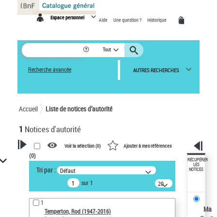
Panneau de gestion des cookies
Espace personnel
Aide
Une question ?
Historique
Tout
Recherche avancée
AUTRES RECHERCHES
Accueil
Liste de notices d’autorité
1
Notices d'autorité
Voir la sélection (
0
)
Ajouter à mes références
(
0
)
VOTRE RECHERCHE
RÉCUPÉRER
LES
Tri par :
Défaut
NOTICES
Recherche avancée dans les
sur 1
notices d’autorité
20
résultats/page
Œuvres liées à l'auteur :
1
Temperton, Rod (1947-2016)
Ma
Temperton, Rod (1947-2016)