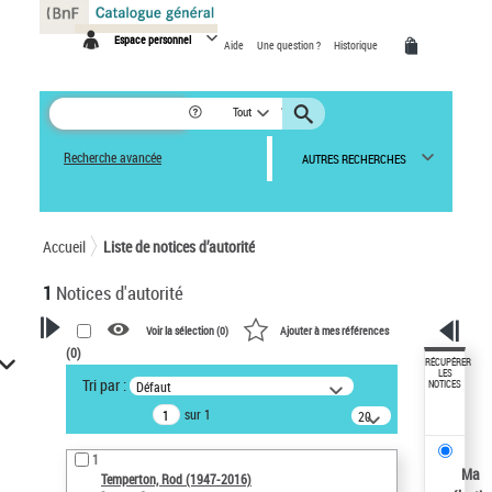
Panneau de gestion des cookies
Espace personnel
Aide
Une question ?
Historique
Tout
Recherche avancée
AUTRES RECHERCHES
Accueil
Liste de notices d’autorité
1
Notices d'autorité
Voir la sélection (
0
)
Ajouter à mes références
(
0
)
VOTRE RECHERCHE
RÉCUPÉRER
LES
Tri par :
Défaut
NOTICES
Recherche avancée dans les
sur 1
notices d’autorité
20
résultats/page
Œuvres liées à l'auteur :
1
Temperton, Rod (1947-2016)
Ma
Temperton, Rod (1947-2016)