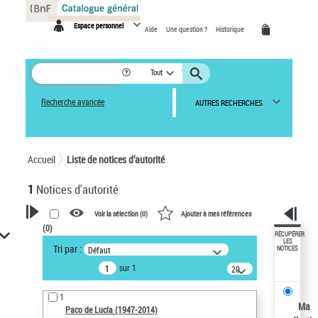
Panneau de gestion des cookies
Espace personnel
Aide
Une question ?
Historique
Tout
Recherche avancée
AUTRES RECHERCHES
Accueil
Liste de notices d’autorité
1
Notices d'autorité
Voir la sélection (
0
)
Ajouter à mes références
(
0
)
VOTRE RECHERCHE
RÉCUPÉRER
LES
Tri par :
Défaut
NOTICES
Recherche avancée dans les
sur 1
notices d’autorité
20
résultats/page
Œuvres liées à l'auteur :
1
Paco de Lucía (1947-2014)
Ma
Paco de Lucía (1947-2014)