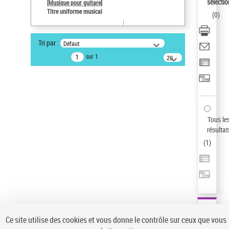
sélectio
[Musique pour guitare]
Pays
Titre uniforme musical
(
0
)
ne s'applique pas
Type de notice d'autorité
Tri par :
Défaut
Œuvre
sur 1
20
Sauvegarder votre recherche
résultats/page
AFFINER
Type de notice d'autorité
Œuvre
(1)
Tous le
Titre uniforme musical
(1)
résultat
(
1
)
Statut de la notice d’autorité
Pays
Auteur d’œuvre
Ce site utilise des cookies et vous donne le contrôle sur ceux que vous