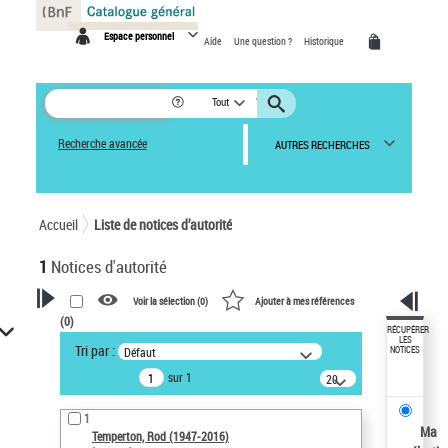
Panneau de gestion des cookies
Espace personnel
Aide
Une question ?
Historique
Tout
Recherche avancée
AUTRES RECHERCHES
Accueil
Liste de notices d’autorité
1
Notices d'autorité
Voir la sélection (
0
)
Ajouter à mes références
(
0
)
VOTRE RECHERCHE
RÉCUPÉRER
LES
Tri par :
Défaut
NOTICES
Recherche avancée dans les
sur 1
notices d’autorité
20
résultats/page
Œuvres liées à l'auteur :
1
Temperton, Rod (1947-2016)
Ma
Temperton, Rod (1947-2016)