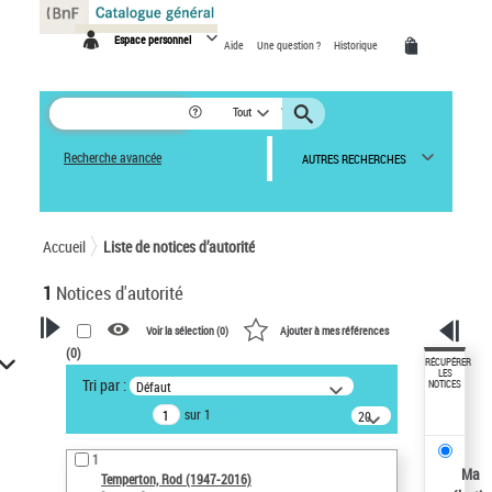
Panneau de gestion des cookies
Espace personnel
Aide
Une question ?
Historique
Tout
Recherche avancée
AUTRES RECHERCHES
Accueil
Liste de notices d’autorité
1
Notices d'autorité
Voir la sélection (
0
)
Ajouter à mes références
(
0
)
VOTRE RECHERCHE
RÉCUPÉRER
LES
Tri par :
Défaut
NOTICES
Recherche avancée dans les
sur 1
notices d’autorité
20
résultats/page
Œuvres liées à l'auteur :
1
Temperton, Rod (1947-2016)
Ma
Temperton, Rod (1947-2016)