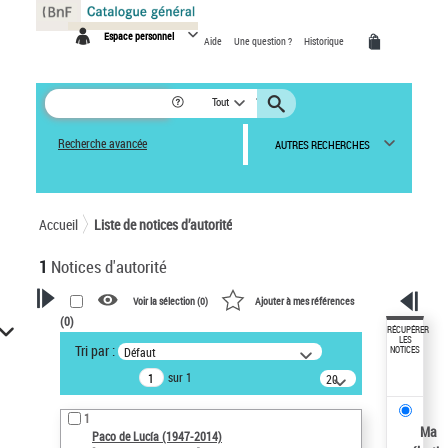
Panneau de gestion des cookies
Espace personnel
Aide
Une question ?
Historique
Tout
Recherche avancée
AUTRES RECHERCHES
Accueil
Liste de notices d’autorité
1
Notices d'autorité
Voir la sélection (
0
)
Ajouter à mes références
(
0
)
VOTRE RECHERCHE
RÉCUPÉRER
LES
Tri par :
Défaut
NOTICES
Recherche avancée dans les
sur 1
notices d’autorité
20
résultats/page
Œuvres liées à l'auteur :
1
Paco de Lucía (1947-2014)
Ma
Paco de Lucía (1947-2014)