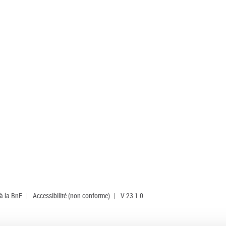
 à la BnF
|
Accessibilité (non conforme)
|
V 23.1.0