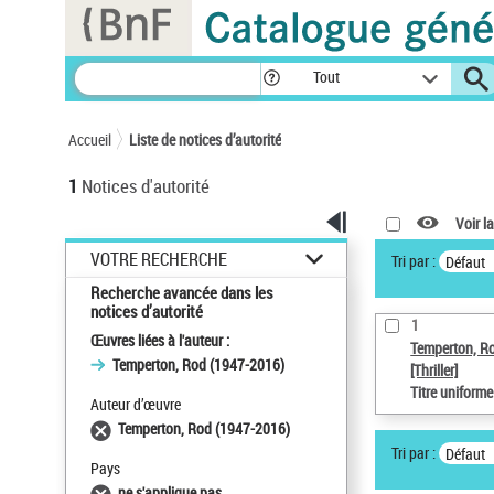
Panneau de gestion des cookies
Tout
Accueil
Liste de notices d’autorité
1
Notices d'autorité
Voir la
VOTRE RECHERCHE
Tri par :
Défaut
Recherche avancée dans les
notices d’autorité
1
Œuvres liées à l'auteur :
Temperton, R
Temperton, Rod (1947-2016)
[Thriller]
Titre uniform
Auteur d’œuvre
Temperton, Rod (1947-2016)
Tri par :
Défaut
Pays
ne s'applique pas