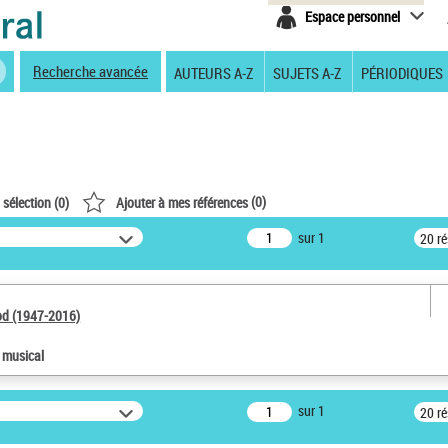
Espace personnel
Recherche avancée
AUTEURS A-Z
SUJETS A-Z
PÉRIODIQUES
(
0
)
 sélection (
0
)
Ajouter à mes références
sur 1
20 r
od (1947-2016)
e musical
sur 1
20 r