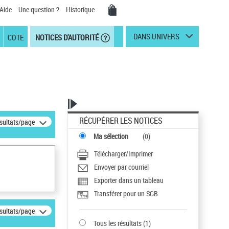
Aide
Une question ?
Historique
DANS UNIVERS
COTE
NOTICES D'AUTORITÉ
RÉCUPÉRER LES NOTICES
ésultats/page
Ma sélection
(
0
)
Télécharger/Imprimer
Envoyer par courriel
Exporter dans un tableau
Transférer pour un SGB
ésultats/page
Tous les résultats
(
1
)