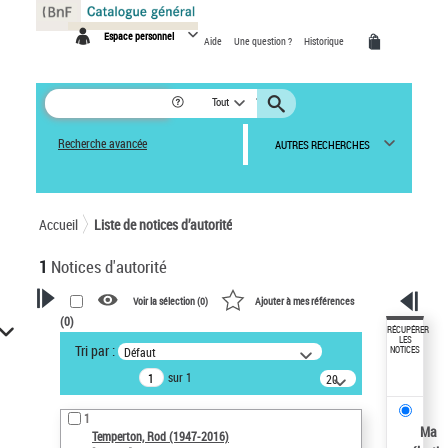
Panneau de gestion des cookies
Espace personnel
Aide
Une question ?
Historique
Tout
Recherche avancée
AUTRES RECHERCHES
Accueil
Liste de notices d’autorité
1
Notices d'autorité
Voir la sélection (
0
)
Ajouter à mes références
(
0
)
VOTRE RECHERCHE
RÉCUPÉRER
LES
Tri par :
Défaut
NOTICES
Recherche avancée dans les
sur 1
notices d’autorité
20
résultats/page
Œuvres liées à l'auteur :
1
Temperton, Rod (1947-2016)
Ma
Temperton, Rod (1947-2016)