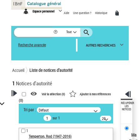
Panneau de gestion des cookies
Espace personnel
Aide
Une question ?
Historique
Tout
Recherche avancée
AUTRES RECHERCHES
Accueil
Liste de notices d’autorité
1
Notices d'autorité
Voir la sélection (
0
)
Ajouter à mes références
(
0
)
VOTRE RECHERCHE
RÉCUPÉRER
LES
Tri par :
Défaut
NOTICES
Recherche avancée dans les
sur 1
notices d’autorité
20
résultats/page
Œuvres liées à l'auteur :
1
Temperton, Rod (1947-2016)
Ma
Temperton, Rod (1947-2016)