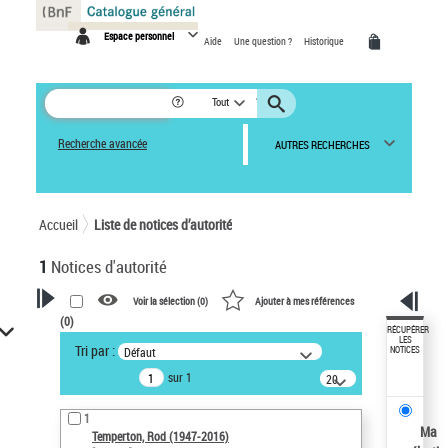
Panneau de gestion des cookies
Espace personnel
Aide
Une question ?
Historique
Tout
Recherche avancée
AUTRES RECHERCHES
Accueil
Liste de notices d’autorité
1
Notices d'autorité
Voir la sélection (
0
)
Ajouter à mes références
(
0
)
VOTRE RECHERCHE
RÉCUPÉRER
LES
Tri par :
Défaut
NOTICES
Recherche avancée dans les
sur 1
notices d’autorité
20
résultats/page
Œuvres liées à l'auteur :
1
Temperton, Rod (1947-2016)
Ma
Temperton, Rod (1947-2016)