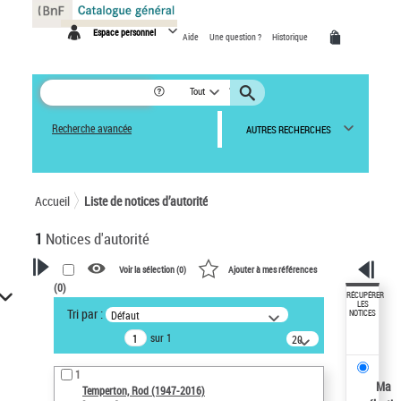
Panneau de gestion des cookies
Espace personnel
Aide
Une question ?
Historique
Tout
Recherche avancée
AUTRES RECHERCHES
Accueil
Liste de notices d’autorité
1
Notices d'autorité
Voir la sélection (
0
)
Ajouter à mes références
(
0
)
VOTRE RECHERCHE
RÉCUPÉRER
LES
Tri par :
Défaut
NOTICES
Recherche avancée dans les
sur 1
notices d’autorité
20
résultats/page
Œuvres liées à l'auteur :
1
Temperton, Rod (1947-2016)
Ma
Temperton, Rod (1947-2016)