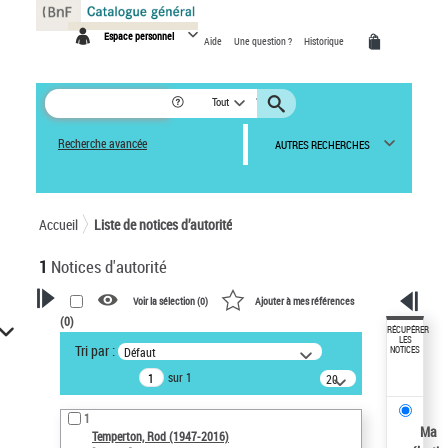
Panneau de gestion des cookies
Espace personnel
Aide
Une question ?
Historique
Tout
Recherche avancée
AUTRES RECHERCHES
Accueil
Liste de notices d’autorité
1
Notices d'autorité
Voir la sélection (
0
)
Ajouter à mes références
(
0
)
VOTRE RECHERCHE
RÉCUPÉRER
LES
Tri par :
Défaut
NOTICES
Recherche avancée dans les
sur 1
notices d’autorité
20
résultats/page
Œuvres liées à l'auteur :
1
Temperton, Rod (1947-2016)
Ma
Temperton, Rod (1947-2016)