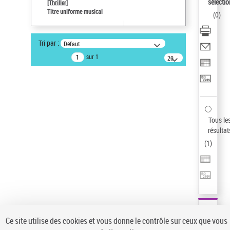
sélectio
[Thriller]
Auteur d’œuvre
Titre uniforme musical
(
0
)
Temperton, Rod (1947-2016)
Statut de la notice d’autorité
Tri par :
Défaut
Notice élémentaire
sur 1
20
résultats/page
Pays
ne s'applique pas
Sauvegarder votre recherche
AFFINER
Tous le
Type de notice d'autorité
résultat
(
1
)
Œuvre
(1)
Titre uniforme musical
(1)
Statut de la notice d’autorité
Pays
Auteur d’œuvre
Ce site utilise des cookies et vous donne le contrôle sur ceux que vous