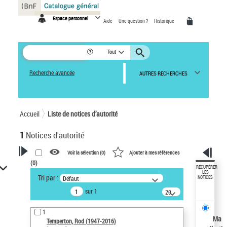
Panneau de gestion des cookies
Espace personnel
Aide
Une question ?
Historique
Tout
Recherche avancée
AUTRES RECHERCHES
Accueil
Liste de notices d’autorité
1
Notices d'autorité
Voir la sélection (
0
)
Ajouter à mes références
(
0
)
VOTRE RECHERCHE
RÉCUPÉRER
LES
Tri par :
Défaut
NOTICES
Recherche avancée dans les
sur 1
notices d’autorité
20
résultats/page
Œuvres liées à l'auteur :
1
Temperton, Rod (1947-2016)
Ma
Temperton, Rod (1947-2016)