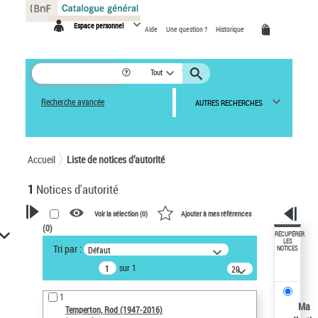
Panneau de gestion des cookies
Espace personnel
Aide
Une question ?
Historique
Tout
Recherche avancée
AUTRES RECHERCHES
Accueil
Liste de notices d’autorité
1
Notices d'autorité
Voir la sélection (
0
)
Ajouter à mes références
(
0
)
VOTRE RECHERCHE
RÉCUPÉRER
LES
Tri par :
Défaut
NOTICES
Recherche avancée dans les
sur 1
notices d’autorité
20
résultats/page
Œuvres liées à l'auteur :
1
Temperton, Rod (1947-2016)
Ma
Temperton, Rod (1947-2016)