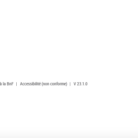
 à la BnF
|
Accessibilité (non conforme)
|
V 23.1.0