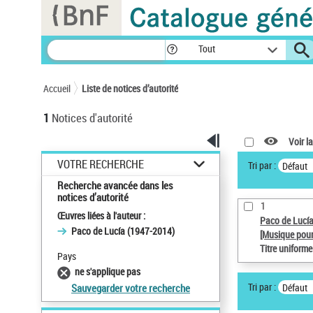
Panneau de gestion des cookies
Tout
Accueil
Liste de notices d’autorité
1
Notices d'autorité
Voir la
VOTRE RECHERCHE
Tri par :
Défaut
Recherche avancée dans les
notices d’autorité
1
Œuvres liées à l'auteur :
Paco de Lucí
Paco de Lucía (1947-2014)
[Musique pour
Titre uniform
Pays
ne s'applique pas
Tri par :
Défaut
Sauvegarder votre recherche