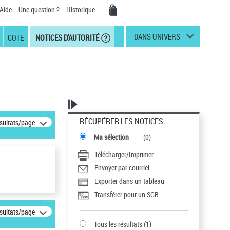
Aide
Une question ?
Historique
DANS UNIVERS
COTE
NOTICES D'AUTORITÉ
RÉCUPÉRER LES NOTICES
ésultats/page
Ma sélection
(
0
)
Télécharger/Imprimer
Envoyer par courriel
Exporter dans un tableau
Transférer pour un SGB
ésultats/page
Tous les résultats
(
1
)