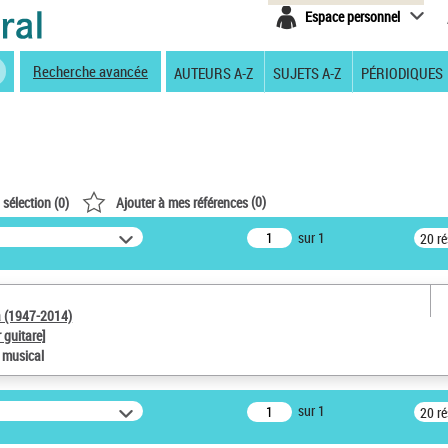
Espace personnel
Recherche avancée
AUTEURS A-Z
SUJETS A-Z
PÉRIODIQUES
(
0
)
 sélection (
0
)
Ajouter à mes références
sur 1
20 r
a (1947-2014)
 guitare]
e musical
sur 1
20 r