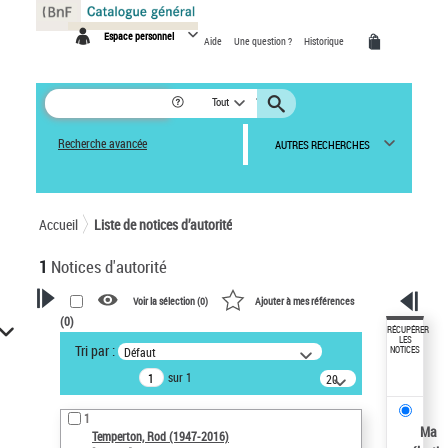
Panneau de gestion des cookies
Espace personnel
Aide
Une question ?
Historique
Tout
Recherche avancée
AUTRES RECHERCHES
Accueil
Liste de notices d’autorité
1
Notices d'autorité
Voir la sélection (
0
)
Ajouter à mes références
(
0
)
VOTRE RECHERCHE
RÉCUPÉRER
LES
Tri par :
Défaut
NOTICES
Recherche avancée dans les
sur 1
notices d’autorité
20
résultats/page
Œuvres liées à l'auteur :
1
Temperton, Rod (1947-2016)
Ma
Temperton, Rod (1947-2016)