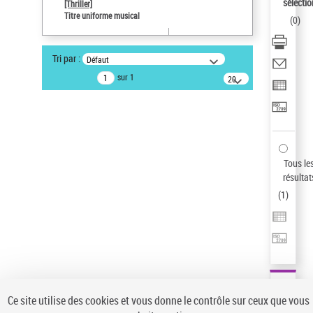
sélectio
[Thriller]
Auteur d’œuvre
Titre uniforme musical
(
0
)
Temperton, Rod (1947-2016)
Type de notice d'autorité
Tri par :
Défaut
Titre uniforme musical
sur 1
20
Œuvre
résultats/page
Sauvegarder votre recherche
AFFINER
Type de notice d'autorité
Tous le
Œuvre
(1)
résultat
Titre uniforme musical
(1)
(
1
)
Statut de la notice d’autorité
Pays
Auteur d’œuvre
Ce site utilise des cookies et vous donne le contrôle sur ceux que vous