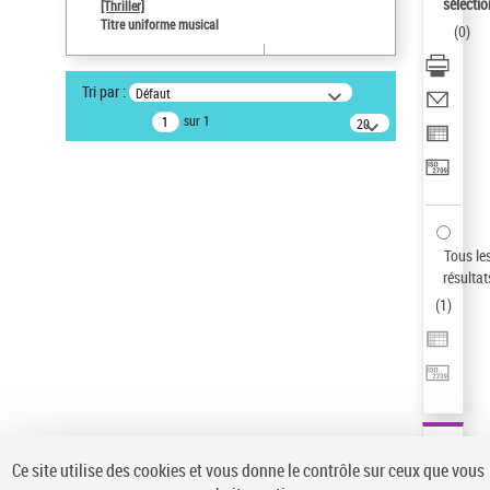
sélectio
[Thriller]
Pays
Titre uniforme musical
(
0
)
ne s'applique pas
Type de notice d'autorité
Tri par :
Défaut
Titre uniforme musical
sur 1
20
Œuvre
résultats/page
Sauvegarder votre recherche
AFFINER
Type de notice d'autorité
Tous le
Œuvre
(1)
résultat
Titre uniforme musical
(1)
(
1
)
Statut de la notice d’autorité
Pays
Auteur d’œuvre
Ce site utilise des cookies et vous donne le contrôle sur ceux que vous