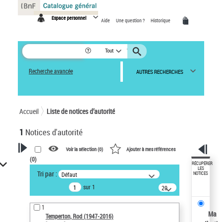
Panneau de gestion des cookies
Espace personnel
Aide
Une question ?
Historique
Tout
Recherche avancée
AUTRES RECHERCHES
Accueil
Liste de notices d’autorité
1
Notices d'autorité
Voir la sélection (
0
)
Ajouter à mes références
(
0
)
VOTRE RECHERCHE
RÉCUPÉRER
LES
Tri par :
Défaut
NOTICES
Recherche avancée dans les
sur 1
notices d’autorité
20
résultats/page
Œuvres liées à l'auteur :
1
Temperton, Rod (1947-2016)
Ma
Temperton, Rod (1947-2016)