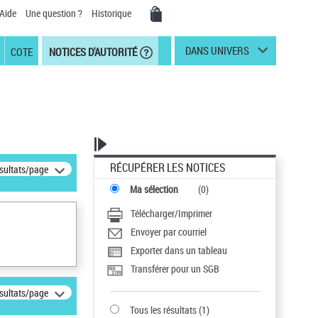
Aide
Une question ?
Historique
DANS UNIVERS
COTE
NOTICES D'AUTORITÉ
RÉCUPÉRER LES NOTICES
ésultats/page
Ma sélection
(
0
)
Télécharger/Imprimer
Envoyer par courriel
Exporter dans un tableau
Transférer pour un SGB
ésultats/page
Tous les résultats
(
1
)