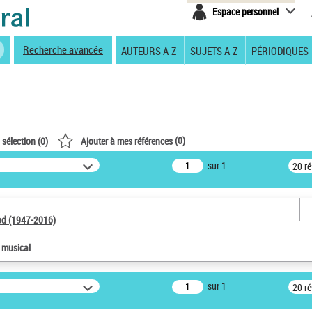
Espace personnel
Recherche avancée
AUTEURS A-Z
SUJETS A-Z
PÉRIODIQUES
(
0
)
 sélection (
0
)
Ajouter à mes références
sur 1
20 r
od (1947-2016)
e musical
sur 1
20 r