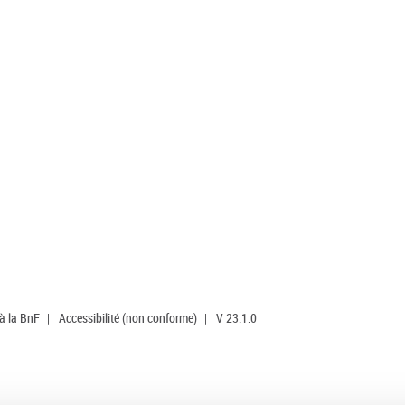
 à la BnF
|
Accessibilité (non conforme)
|
V 23.1.0