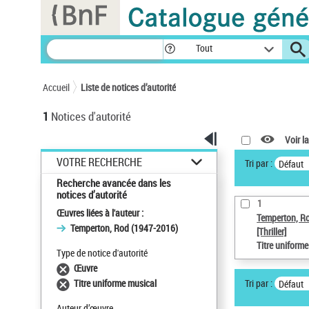
Panneau de gestion des cookies
Tout
Accueil
Liste de notices d’autorité
1
Notices d'autorité
Voir la
VOTRE RECHERCHE
Tri par :
Défaut
Recherche avancée dans les
notices d’autorité
1
Œuvres liées à l'auteur :
Temperton, R
Temperton, Rod (1947-2016)
[Thriller]
Titre uniform
Type de notice d'autorité
Œuvre
Tri par :
Titre uniforme musical
Défaut
Auteur d’œuvre