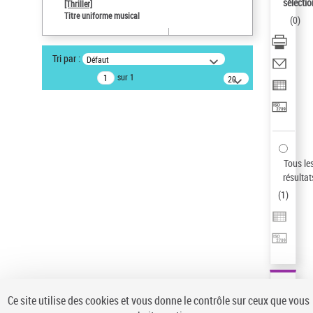
sélectio
[Thriller]
Auteur d’œuvre
Titre uniforme musical
(
0
)
Temperton, Rod (1947-2016)
Sauvegarder votre recherche
Tri par :
Défaut
AFFINER
sur 1
20
résultats/page
Type de notice d'autorité
Œuvre
(1)
Titre uniforme musical
(1)
Statut de la notice d’autorité
Tous le
résultat
Pays
(
1
)
Auteur d’œuvre
Ce site utilise des cookies et vous donne le contrôle sur ceux que vous