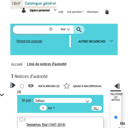
Panneau de gestion des cookies
Espace personnel
Aide
Une question ?
Historique
Tout
Recherche avancée
AUTRES RECHERCHES
Accueil
Liste de notices d’autorité
1
Notices d'autorité
Voir la sélection (
0
)
Ajouter à mes références
(
0
)
VOTRE RECHERCHE
RÉCUPÉRER
LES
Tri par :
Défaut
NOTICES
Recherche avancée dans les
sur 1
notices d’autorité
20
résultats/page
Œuvres liées à l'auteur :
1
Temperton, Rod (1947-2016)
Ma
Temperton, Rod (1947-2016)