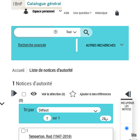
Panneau de gestion des cookies
Espace personnel
Aide
Une question ?
Historique
Tout
Recherche avancée
AUTRES RECHERCHES
Accueil
Liste de notices d’autorité
1
Notices d'autorité
Voir la sélection (
0
)
Ajouter à mes références
(
0
)
VOTRE RECHERCHE
RÉCUPÉRER
LES
Tri par :
Défaut
NOTICES
Recherche avancée dans les
sur 1
notices d’autorité
20
résultats/page
Œuvres liées à l'auteur :
1
Temperton, Rod (1947-2016)
Ma
Temperton, Rod (1947-2016)