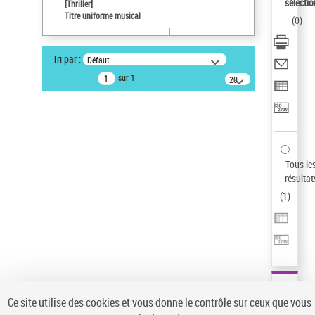
Sauvegarder votre recherche
sélectio
[Thriller]
Titre uniforme musical
(
0
)
AFFINER
Type de notice d'autorité
Tri par :
Défaut
Œuvre
(1)
sur 1
20
résultats/page
Titre uniforme musical
(1)
Statut de la notice d’autorité
Pays
Auteur d’œuvre
Tous le
résultat
(
1
)
Ce site utilise des cookies et vous donne le contrôle sur ceux que vous