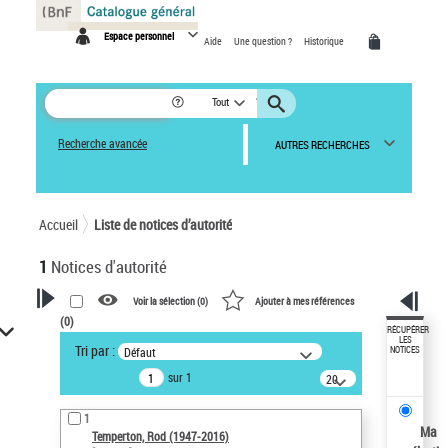
Panneau de gestion des cookies
Espace personnel
Aide
Une question ?
Historique
Tout
Recherche avancée
AUTRES RECHERCHES
Accueil
Liste de notices d’autorité
1
Notices d'autorité
Voir la sélection (
0
)
Ajouter à mes références
(
0
)
VOTRE RECHERCHE
RÉCUPÉRER
LES
Tri par :
Défaut
NOTICES
Recherche avancée dans les
sur 1
notices d’autorité
20
résultats/page
Œuvres liées à l'auteur :
1
Temperton, Rod (1947-2016)
Ma
Temperton, Rod (1947-2016)