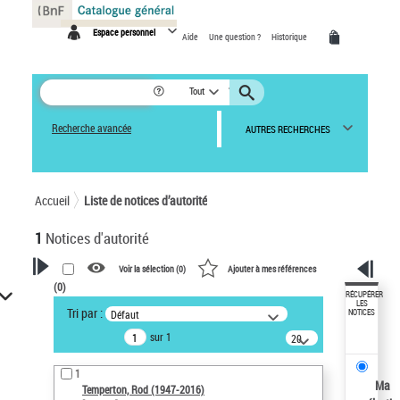
Panneau de gestion des cookies
Espace personnel
Aide
Une question ?
Historique
Tout
Recherche avancée
AUTRES RECHERCHES
Accueil
Liste de notices d’autorité
1
Notices d'autorité
Voir la sélection (
0
)
Ajouter à mes références
(
0
)
VOTRE RECHERCHE
RÉCUPÉRER
LES
Tri par :
Défaut
NOTICES
Recherche avancée dans les
sur 1
notices d’autorité
20
résultats/page
Œuvres liées à l'auteur :
1
Temperton, Rod (1947-2016)
Ma
Temperton, Rod (1947-2016)