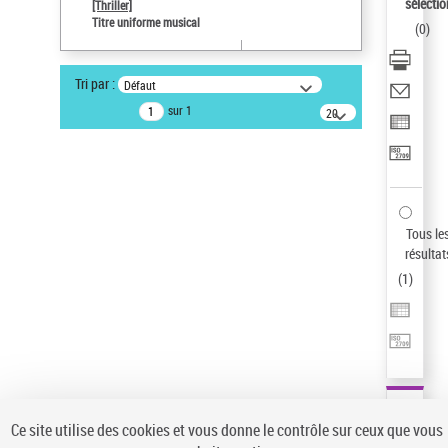
sélectio
[Thriller]
Auteur d’œuvre
Titre uniforme musical
(
0
)
Temperton, Rod (1947-2016)
Pays
Tri par :
Défaut
ne s'applique pas
sur 1
20
résultats/page
Type de notice d'autorité
Œuvre
Sauvegarder votre recherche
AFFINER
Tous le
Type de notice d'autorité
résultat
(
1
)
Œuvre
(1)
Titre uniforme musical
(1)
Statut de la notice d’autorité
Pays
Auteur d’œuvre
Ce site utilise des cookies et vous donne le contrôle sur ceux que vous