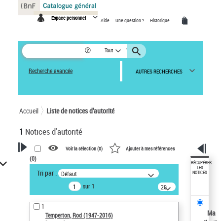
Panneau de gestion des cookies
Espace personnel
Aide
Une question ?
Historique
Tout
Recherche avancée
AUTRES RECHERCHES
Accueil
Liste de notices d’autorité
1
Notices d'autorité
Voir la sélection (
0
)
Ajouter à mes références
(
0
)
VOTRE RECHERCHE
RÉCUPÉRER
LES
Tri par :
Défaut
NOTICES
Recherche avancée dans les
sur 1
notices d’autorité
20
résultats/page
Œuvres liées à l'auteur :
1
Temperton, Rod (1947-2016)
Ma
Temperton, Rod (1947-2016)